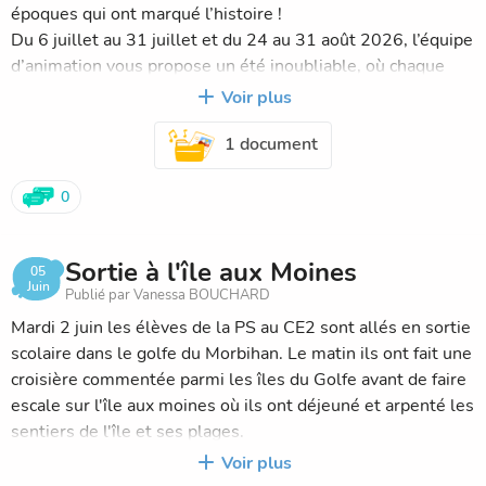
époques qui ont marqué l’histoire !
Du 6 juillet au 31 juillet et du 24 au 31 août 2026, l’équipe
d’animation vous propose un été inoubliable, où chaque
semaine sera une nouvelle escapade.
Voir plus
🗿 Semaine 1 : Au temps de La Préhistoire
1 document
Plongez dans l’ère des dinosaures : atelier de peinture
rupestre, chasse aux fossiles, courses de dinosaures.
Rencontre des dinosaures et des hommes des cavernes
0
lors d’une visite dans le parc préhistorique de Malansac !
👑 Semaine 2 : Au temps des Princesses et Chevaliers
Sortie à l'île aux Moines
Enfilez votre armure ou votre couronne et explorez le
05
Juin
Publié par Vanessa BOUCHARD
château de SUSCINIO de Sarzeau pour des défis royaux.
⚓ Semaine 3 : Au temps des Pirates
Mardi 2 juin les élèves de la PS au CE2 sont allés en sortie
À l’abordage, Pirates !
scolaire dans le golfe du Morbihan. Le matin ils ont fait une
Hissez les voiles et embarquez pour une géante chasse au
croisière commentée parmi les îles du Golfe avant de faire
trésor avec les pirates des ALSH de Rieux et Allaire, une
escale sur l'île aux moines où ils ont déjeuné et arpenté les
bataille navale géante, et un atelier de fabrication d’une
sentiers de l'île et ses plages.
panoplie de Pirate.
Les plus grands ont découvert l'histoire de l'île et ses
Voir plus
Sans oublier la sortie à la piscine de Redon, attention aux
petits coins typiques grâce à Marc, un ilois conteur.