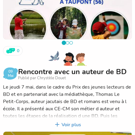
mardi 30 juin à 18h30 à Saint-Jacut-les-Pins, afin de vous
présenter le séjour plus en détail et de répondre à vos
questions.
0
Rencontre avec un auteur de BD
09
Mai
Publié par Chrystèle Douet
Le jeudi 7 mai, dans le cadre du Prix des jeunes lecteurs de
BD et en partenariat avec la médiathèque, Thomas Le
Petit-Corps, auteur jacutais de BD et romans est venu à l
école. Il a présenté aux CE-CM son métier d auteur et
toutes les étapes de la réalisation d une BD. Puis les
enfants lui ont posé plein de
Voir plus
questions sur son métier notamment sur sa dernière BD