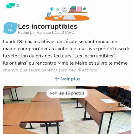
www.st-jacut-les-pins.fr
0
Les incorruptibles
21
Mai
Publié par Vanessa BOUCHARD
Lundi 18 mai, les élèves de l'école se sont rendus en
mairie pour procéder aux votes de leur livre préféré issu de
la sélection du prix des lecteurs "Les Incorruptibles".
Ils ont ainsi pu rencontre Mme le Maire et suivre le même
chemin que leurs parents lors des élections.
L'émargement, la carte d'électeur, le bulletin, l'isoloir,
Voir plus
l'urne et le dépouillement sont des termes connus de tous
désormais.
Voir les 16 photos
Merci à la municipalité pour son accueil et à Cécile de la
médiathèque pour l'organisation!