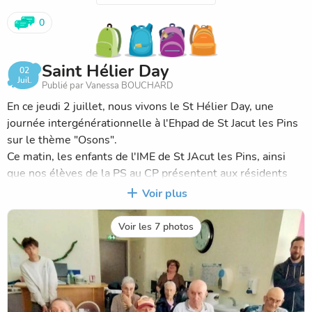
0
Saint Hélier Day
02
Juil.
Publié par Vanessa BOUCHARD
En ce jeudi 2 juillet, nous vivons le St Hélier Day, une
journée intergénérationnelle à l'Ehpad de St Jacut les Pins
sur le thème "Osons".
Ce matin, les enfants de l'IME de St JAcut les Pins, ainsi
que nos élèves de la PS au CP présentent aux résidents
leur spectacle de danse.
Voir plus
Cet après-midi, des ateliers sportifs seront au programme
afin de prouver que nous pouvons oser tout au long de
Voir les 7 photos
notre vie.