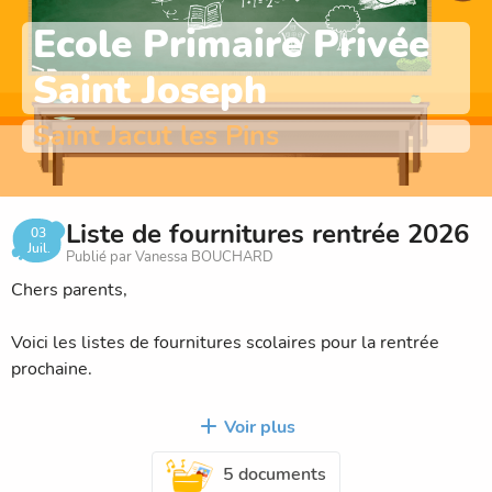
Ecole Primaire Privée
Saint Joseph
Saint Jacut les Pins
Liste de fournitures rentrée 2026
03
Juil.
Publié par Vanessa BOUCHARD
Chers parents,
Voici les listes de fournitures scolaires pour la rentrée
prochaine.
Bel été à tous et au plaisir de vous retrouver le mardi 1er
Voir plus
septembre !
5 documents