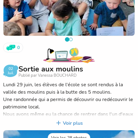
0
Sortie aux moulins
02
Juil.
Publié par Vanessa BOUCHARD
Lundi 29 juin, les élèves de l'école se sont rendus à la
vallée des moulins puis à la butte des 5 moulins.
Une randonnée qui a permis de découvrir ou redécouvrir le
patrimoine local.
Nous avons même eu la chance de rentrer dans l'un d'eaux
grâce à Monsieur Le Breton que nous remercions
Voir plus
grandement, tout comme les parents accompagnateurs.
Voir les 28 photos