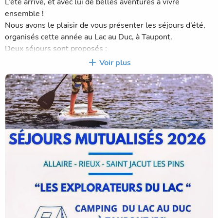
L’été arrive, et avec lui de belles aventures à vivre
ensemble !
Nous avons le plaisir de vous présenter les séjours d’été,
organisés cette année au Lac au Duc, à Taupont.
Deux séjours sont proposés :
• Pour les 6–8 ans : du 7 au 10 juillet (4 jours / 3 nuits)
Voir plus
• Pour les 9–11 ans : du 13 au 17 juillet (5 jours / 4 nuits)
Un séjour, c’est bien plus qu’un simple départ : c’est une
expérience de rencontres, de partage, de coopération et
d’entraide, où les enfants apprennent à vivre ensemble et à
grandir collectivement. Dans cet esprit, ces séjours sont
co-organisés avec les communes de Saint-Jacut-les-Pins
(ALSH Les Co’pins), d’Allaire ( ALSH O’merveilles) et de
Rieux (ALSH La Récréoz).
Ne manquez pas votre place ! Pré-inscription possible
jusqu’au 5 Juin 2026 !
👉 Une réunion d’information avec les familles aura lieu le